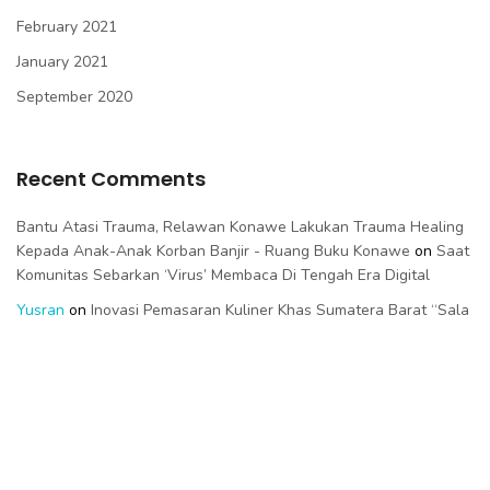
February 2021
January 2021
September 2020
Recent Comments
Bantu Atasi Trauma, Relawan Konawe Lakukan Trauma Healing
Kepada Anak-Anak Korban Banjir - Ruang Buku Konawe
on
Saat
Komunitas Sebarkan ‘Virus’ Membaca Di Tengah Era Digital
Yusran
on
Inovasi Pemasaran Kuliner Khas Sumatera Barat “Sala
Lauak” Dengan Aplikasi Kemasan Vakum
Ruangbuku
on
Potensi Pati Sagu Sulawesi Tenggara Sebagai
Bahan Plastik Biodegradable Ramah Lingkungan
Ruangbuku
on
Edible Coating Karagenan Dan Kitosan: Inovasi
Kemasan Dodol Rumput Laut Tradisional
aji
on
Edible Coating Karagenan Dan Kitosan: Inovasi Kemasan