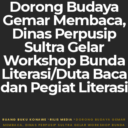
Dorong Budaya
Gemar Membaca,
Dinas Perpusip
Sultra Gelar
Workshop Bunda
Literasi/Duta Baca
dan Pegiat Literasi
RUANG BUKU KONAWE
>
RILIS MEDIA
>
DORONG BUDAYA GEMAR
MEMBACA, DINAS PERPUSIP SULTRA GELAR WORKSHOP BUNDA