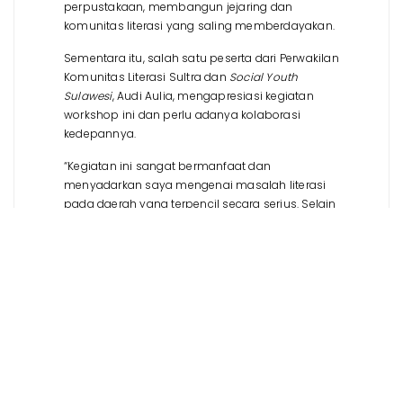
perpustakaan, membangun jejaring dan
komunitas literasi yang saling memberdayakan.
Sementara itu, salah satu peserta dari Perwakilan
Komunitas Literasi Sultra dan
Social Youth
Sulawesi
, Audi Aulia, mengapresiasi kegiatan
workshop ini dan perlu adanya kolaborasi
kedepannya.
“Kegiatan ini sangat bermanfaat dan
menyadarkan saya mengenai masalah literasi
pada daerah yang terpencil secara serius. Selain
itu, kegiatan ini dibutuhkan kolaborasi secara
PENTAHELIX yaitu akademisi, pemerintah, pelaku
usaha, media dan masyarakat (komunitas)
untuk memajukan tujuan kegiatan ini di masa
mendatang,” tukasnya.
Peserta lainnya dari Perwakilan TBM Labulawa
Siompu, Yuyun Arsina, berharap kegiatan dapat
menjadi penguatan komunitas literasi di daerah.
“Harapannya kegiatan ini bisa meningkatkan