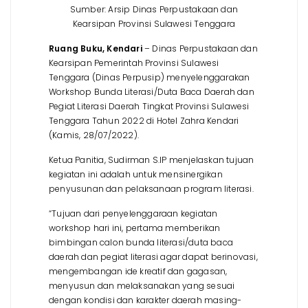
Sumber: Arsip Dinas Perpustakaan dan
Kearsipan Provinsi Sulawesi Tenggara
Ruang Buku, Kendari
– Dinas Perpustakaan dan
Kearsipan Pemerintah Provinsi Sulawesi
Tenggara (Dinas Perpusip) menyelenggarakan
Workshop Bunda Literasi/Duta Baca Daerah dan
Pegiat Literasi Daerah Tingkat Provinsi Sulawesi
Tenggara Tahun 2022 di Hotel Zahra Kendari
(Kamis, 28/07/2022).
Ketua Panitia, Sudirman S.IP menjelaskan tujuan
kegiatan ini adalah untuk mensinergikan
penyusunan dan pelaksanaan program literasi.
“Tujuan dari penyelenggaraan kegiatan
workshop hari ini, pertama memberikan
bimbingan calon bunda literasi/duta baca
daerah dan pegiat literasi agar dapat berinovasi,
mengembangan ide kreatif dan gagasan,
menyusun dan melaksanakan yang sesuai
dengan kondisi dan karakter daerah masing-