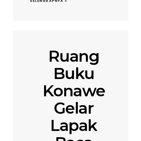
SELENGKAPNYA »
Ruang
Buku
Konawe
Gelar
Lapak