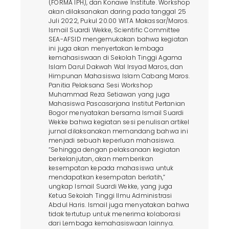
(FORMA IPH), dan Konawe Institute. Workshop
akan dilaksanakan daring pada tanggal 25
Juli 2022, Pukul 20.00 WITA Makassar/Maros.
Ismail Suardi Wekke, Scientific Committee
SEA-AFSID mengemukakan bahwa kegiatan
ini juga akan menyertakan lembaga
kemahasiswaan di Sekolah Tinggi Agama
Islam Darul Dakwah Wal Irsyad Maros, dan
Himpunan Mahasiswa Islam Cabang Maros.
Panitia Pelaksana Sesi Workshop
Muhammad Reza Setiawan yang juga
Mahasiswa Pascasarjana Institut Pertanian
Bogor menyatakan bersama Ismail Suardi
Wekke bahwa kegiatan sesi penulisan artikel
jurnal dilaksanakan memandang bahwa ini
menjadi sebuah keperluan mahasiswa.
“Sehingga dengan pelaksanaan kegiatan
berkelanjutan, akan memberikan
kesempatan kepada mahasiswa untuk
mendapatkan kesempatan berlatih,”
ungkap Ismail Suardi Wekke, yang juga
Ketua Sekolah Tinggi Ilmu Administrasi
Abdul Haris. Ismail juga menyatakan bahwa
tidak tertutup untuk menerima kolaborasi
dari Lembaga kemahasiswaan lainnya.