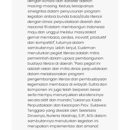
dengan kondisi dan karakter daerah
masing-masing. Kedua, tercapainya
sinergritas dalam penyusunan program
kegiatan antara bunda baca/duta literasi
dengan dinas perpustakaan daerah dan
nasional RI dalam membangun Indonesia
maju dan unggul melalui masyarakat
gemar membaca, cerdas, inovatif, produktif
dan kompetitif", tuturnya dalam
sambutannya. Lebih lanjut, Sudirman
menuturkan pegiat literasi adalah mitra
pemerintah dalam upaya pembangunan
budaya literasi di daerah. "Para pegiat ini
adalah rekan dan mitra dinas perpustakaan
dalam melaksanakan program
pengembangan literasi dan pembudayaan
kegemaran membaca di wilayah Sultra dan
komponen ini juga telah berperan besar
serta mempu menunjukkan eksistensinya
secara aktif dan mandiri," tukasnya. Kadis
Perpustakaan dan Kearsipan Prov. Sulawesi
Tenggara yang diwakili oleh Sekretaris
Dinasnya, Nurlena Harahap, S.IP., M.Si dalam
sambutannya menuturkan kegiatan ini
merupakan implementasi dari amanat