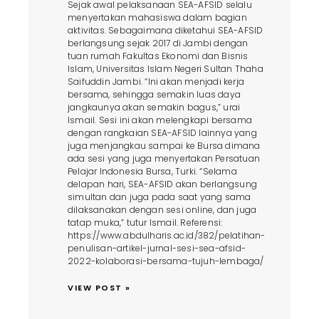
Sejak awal pelaksanaan SEA-AFSID selalu
menyertakan mahasiswa dalam bagian
aktivitas. Sebagaimana diketahui SEA-AFSID
berlangsung sejak 2017 di Jambi dengan
tuan rumah Fakultas Ekonomi dan Bisnis
Islam, Universitas Islam Negeri Sultan Thaha
Saifuddin Jambi. “Ini akan menjadi kerja
bersama, sehingga semakin luas daya
jangkaunya akan semakin bagus,” urai
Ismail. Sesi ini akan melengkapi bersama
dengan rangkaian SEA-AFSID lainnya yang
juga menjangkau sampai ke Bursa dimana
ada sesi yang juga menyertakan Persatuan
Pelajar Indonesia Bursa, Turki. “Selama
delapan hari, SEA-AFSID akan berlangsung
simultan dan juga pada saat yang sama
dilaksanakan dengan sesi online, dan juga
tatap muka,” tutur Ismail. Referensi:
https://www.abdulharis.ac.id/382/pelatihan-
penulisan-artikel-jurnal-sesi-sea-afsid-
2022-kolaborasi-bersama-tujuh-lembaga/
VIEW POST »