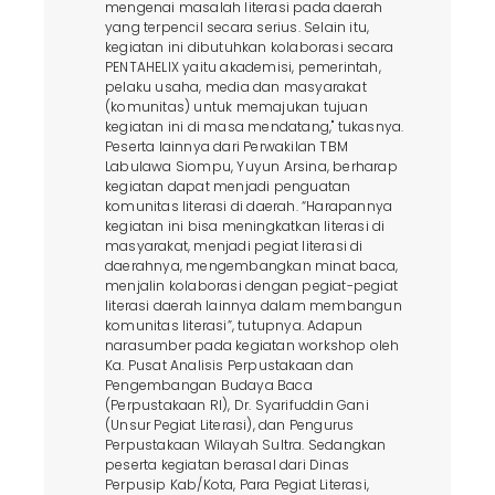
mengenai masalah literasi pada daerah
yang terpencil secara serius. Selain itu,
kegiatan ini dibutuhkan kolaborasi secara
PENTAHELIX yaitu akademisi, pemerintah,
pelaku usaha, media dan masyarakat
(komunitas) untuk memajukan tujuan
kegiatan ini di masa mendatang," tukasnya.
Peserta lainnya dari Perwakilan TBM
Labulawa Siompu, Yuyun Arsina, berharap
kegiatan dapat menjadi penguatan
komunitas literasi di daerah. “Harapannya
kegiatan ini bisa meningkatkan literasi di
masyarakat, menjadi pegiat literasi di
daerahnya, mengembangkan minat baca,
menjalin kolaborasi dengan pegiat-pegiat
literasi daerah lainnya dalam membangun
komunitas literasi”, tutupnya. Adapun
narasumber pada kegiatan workshop oleh
Ka. Pusat Analisis Perpustakaan dan
Pengembangan Budaya Baca
(Perpustakaan RI), Dr. Syarifuddin Gani
(Unsur Pegiat Literasi), dan Pengurus
Perpustakaan Wilayah Sultra. Sedangkan
peserta kegiatan berasal dari Dinas
Perpusip Kab/Kota, Para Pegiat Literasi,