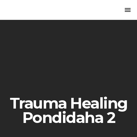
RuangBuku.
Togg
navi
Trauma Healing
Pondidaha 2